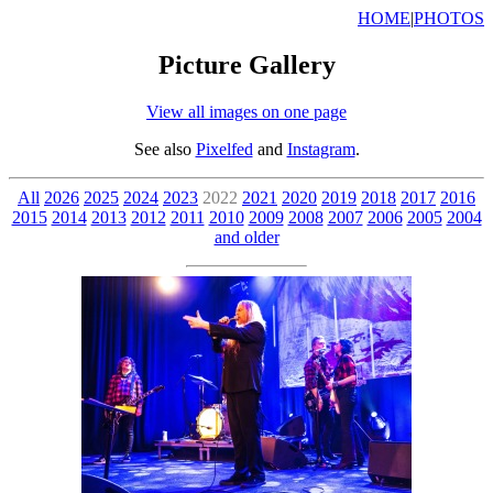
HOME
|
PHOTOS
Picture Gallery
View all images on one page
See also
Pixelfed
and
Instagram
.
All
2026
2025
2024
2023
2022
2021
2020
2019
2018
2017
2016
2015
2014
2013
2012
2011
2010
2009
2008
2007
2006
2005
2004
and older