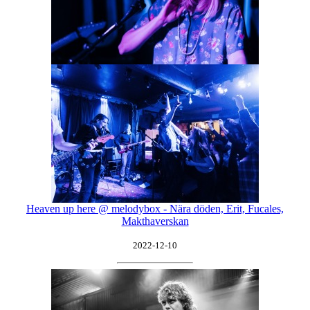
Heaven up here @ melodybox - Nära döden, Erit, Fucales,
Makthaverskan
2022-12-10